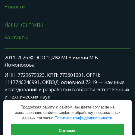
Новости
Наши контакты
Контакты
2011-2026 © 
ООО "ЦИФ МГУ имени М.В. 
Ломоносова"
ИНН: 
7729679023
, КПП: 773601001, ОГРН: 
1117746246991, ОКВЭД: основной 72.19 — научные 
исследования и разработки в области естественных 
и технических наук
Физический адрес: 119331, г. Москва,  пр-кт 
Продолжая работу с сайтом, вы даете согласие на
использование файлов cookie и обработку персональных
Вернадского, д. 21, к. 3
данных согласно
Политике конфиденциальности
.
   Юридический адрес: 119331, г. Москва, вн. тер. 
Согласен
г. муниципальный округ Ломоносовский, пр-кт 