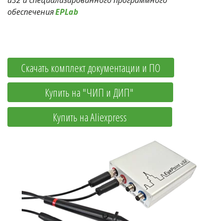
u32 и специализированного программного 
обеспечения 
EPLab
Скачать комплект документации и ПО
            Купить на "ЧИП и ДИП"             
                Купить на Aliexpress                