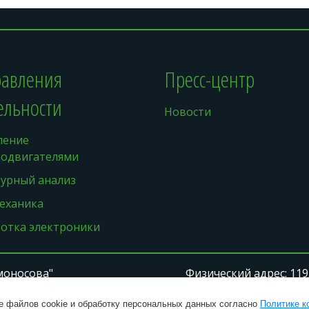
авления 
Пресс-центр
ельности
Новости
ение 
родвигателями
турный анализ
еханика
ботка электроники
моносова"
Физический адрес: 11933
17746246991, ОКВЭД: 
   Юридический адрес: 119331, г. Москва, вн. тер. г. муниципальный 
ие файлов cookie и обработку персональных данных согласно
Политике к