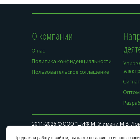
О компании
Напр
деят
О нас
Политика конфиденциальности
Управл
элект
Пользовательское соглашение
Сигна
Оптом
Разра
2011-2026 © 
ООО "ЦИФ МГУ имени М.В. Ло
ИНН: 
7729679023
, КПП: 773601001, ОГРН: 11
Продолжая работу с сайтом, вы даете согласие на использован